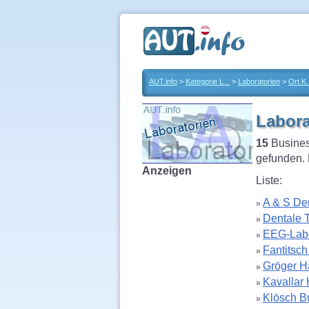
AUT.info
>
Kategorie L...
>
Laboratorien
>
Ort K.
Labora
15
Busines
gefunden. 
Anzeigen
Liste:
A & S De
»
Dentale 
»
EEG-Labor
»
Fantitsch
»
Gröger H
»
Kavallar
»
Klösch B
»