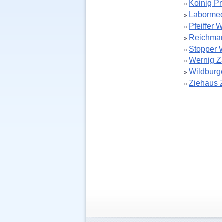
Koinig Pr
»
Laborme
»
Pfeiffer W
»
Reichman
»
Stopper 
»
Wernig Z
»
Wildburg
»
Ziehaus 
»