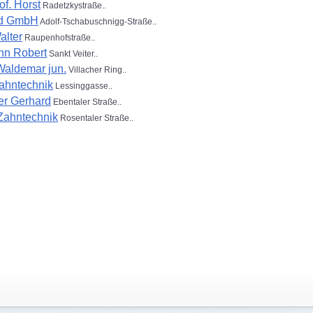
of. Horst
Radetzkystraße..
d GmbH
Adolf-Tschabuschnigg-Straße..
alter
Raupenhofstraße..
n Robert
Sankt Veiter..
Waldemar jun.
Villacher Ring..
ahntechnik
Lessinggasse..
er Gerhard
Ebentaler Straße..
Zahntechnik
Rosentaler Straße..