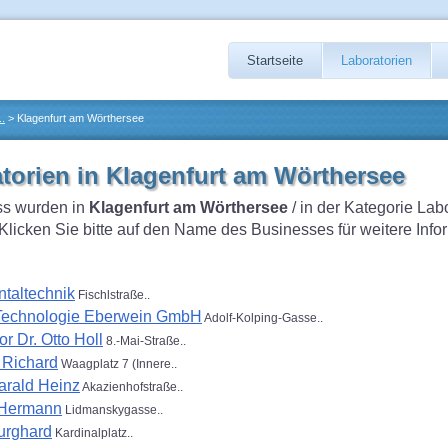
Startseite
Laboratorien
..
> Klagenfurt am Wörthersee
torien in Klagenfurt am Wörthersee
s wurden in
Klagenfurt am Wörthersee
/ in der Kategorie Lab
Klicken Sie bitte auf den Name des Businesses für weitere Info
ntaltechnik
Fischlstraße..
Technologie Eberwein GmbH
Adolf-Kolping-Gasse..
 Dr. Otto Holl
8.-Mai-Straße..
 Richard
Waagplatz 7 (Innere..
arald Heinz
Akazienhofstraße..
 Hermann
Lidmanskygasse..
urghard
Kardinalplatz..