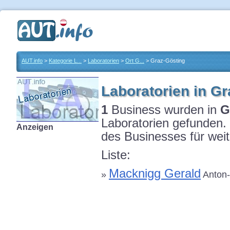
AUT.info
>
Kategorie L...
>
Laboratorien
>
Ort G...
> Graz-Gösting
Laboratorien in G
1
Business wurden in
G
Laboratorien gefunden. 
Anzeigen
des Businesses für weit
Liste:
Macknigg Gerald
»
Anton-